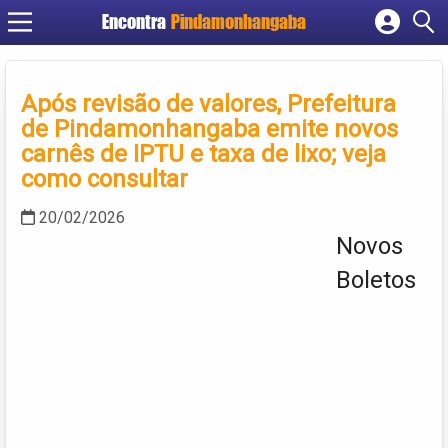
Encontra
Pindamonhangaba
Cadastrar empresa
Fazer login
Após revisão de valores, Prefeitura
Criar conta
de Pindamonhangaba emite novos
carnês de IPTU e taxa de lixo; veja
como consultar
20/02/2026
Novos
Boletos