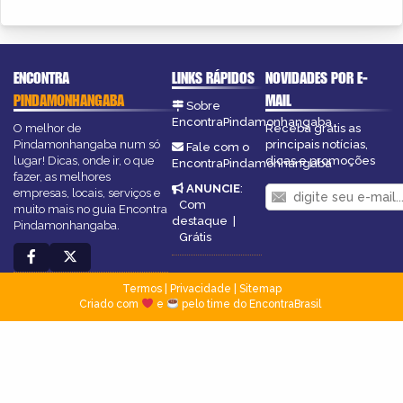
ENCONTRA
LINKS RÁPIDOS
NOVIDADES POR E-
PINDAMONHANGABA
MAIL
Sobre
EncontraPindamonhangaba
O melhor de
Receba grátis as
Pindamonhangaba num só
principais notícias,
Fale com o
lugar! Dicas, onde ir, o que
dicas e promoções
EncontraPindamonhangaba
fazer, as melhores
ANUNCIE
:
empresas, locais, serviços e
Com
muito mais no guia Encontra
destaque
|
Pindamonhangaba.
Grátis
Termos
|
Privacidade
|
Sitemap
Criado com
e
pelo time do EncontraBrasil