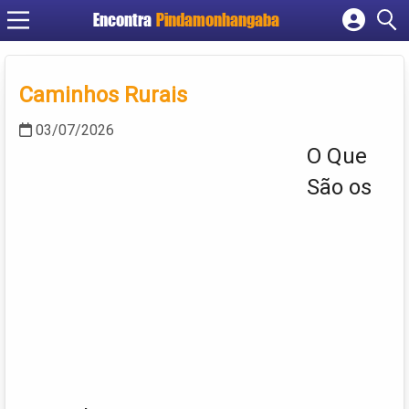
Encontra
Pindamonhangaba
Cadastrar empresa
Fazer login
Caminhos Rurais
Criar conta
03/07/2026
O Que
São os