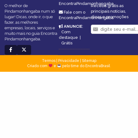
EncontraPindamonhangaba
O melhor de
Receba grátis as
Pindamonhangaba num só
principais notícias,
Fale com o
lugar! Dicas, onde ir, o que
dicas e promoções
EncontraPindamonhangaba
fazer, as melhores
ANUNCIE
:
empresas, locais, serviços e
Com
muito mais no guia Encontra
destaque
|
Pindamonhangaba.
Grátis
Termos
|
Privacidade
|
Sitemap
Criado com
e
pelo time do EncontraBrasil