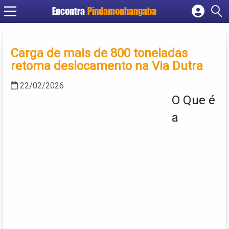
Encontra
Pindamonhangaba
Cadastrar empresa
Fazer login
Carga de mais de 800 toneladas
Criar conta
retoma deslocamento na Via Dutra
22/02/2026
O Que é
a