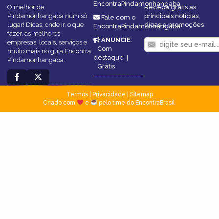
EncontraPindamonhangaba
O melhor de
Receba grátis as
Pindamonhangaba num só
principais notícias,
Fale com o
lugar! Dicas, onde ir, o que
dicas e promoções
EncontraPindamonhangaba
fazer, as melhores
ANUNCIE
:
empresas, locais, serviços e
Com
muito mais no guia Encontra
destaque
|
Pindamonhangaba.
Grátis
Termos
|
Privacidade
|
Sitemap
Criado com
e
pelo time do EncontraBrasil