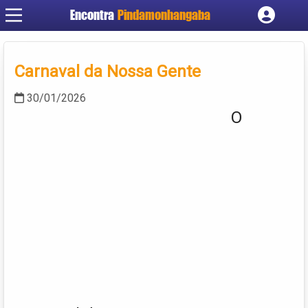
Encontra
Pindamonhangaba
Cadastrar empresa
Fazer login
Carnaval da Nossa Gente
Criar conta
30/01/2026
O