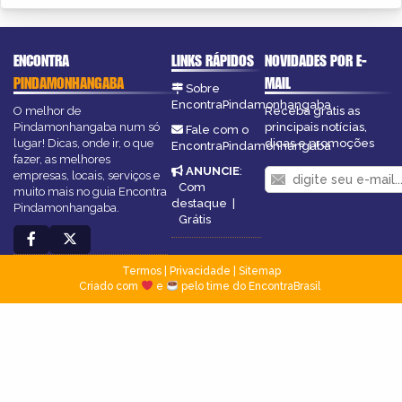
ENCONTRA
LINKS RÁPIDOS
NOVIDADES POR E-
PINDAMONHANGABA
MAIL
Sobre
EncontraPindamonhangaba
O melhor de
Receba grátis as
Pindamonhangaba num só
principais notícias,
Fale com o
lugar! Dicas, onde ir, o que
dicas e promoções
EncontraPindamonhangaba
fazer, as melhores
ANUNCIE
:
empresas, locais, serviços e
Com
muito mais no guia Encontra
destaque
|
Pindamonhangaba.
Grátis
Termos
|
Privacidade
|
Sitemap
Criado com
e
pelo time do EncontraBrasil