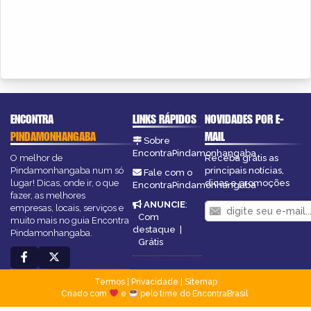
ENCONTRA
LINKS RÁPIDOS
NOVIDADES POR E-
PINDAMONHANGABA
MAIL
Sobre
EncontraPindamonhangaba
O melhor de
Receba grátis as
Pindamonhangaba num só
principais notícias,
Fale com o
lugar! Dicas, onde ir, o que
dicas e promoções
EncontraPindamonhangaba
fazer, as melhores
ANUNCIE
:
empresas, locais, serviços e
Com
muito mais no guia Encontra
destaque
|
Pindamonhangaba.
Grátis
Termos
|
Privacidade
|
Sitemap
Criado com
e
pelo time do EncontraBrasil