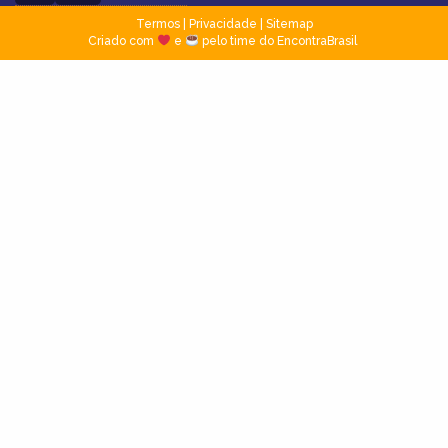
Termos
|
Privacidade
|
Sitemap
Criado com
e
pelo time do EncontraBrasil