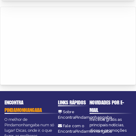
ENCONTRA
LINKS RÁPIDOS
NOVIDADES POR E-
PINDAMONHANGABA
MAIL
Sobre
EncontraPindamonhangaba
O melhor de
Receba grátis as
Pindamonhangaba num só
principais notícias,
Fale com o
lugar! Dicas, onde ir, o que
dicas e promoções
EncontraPindamonhangaba
fazer, as melhores