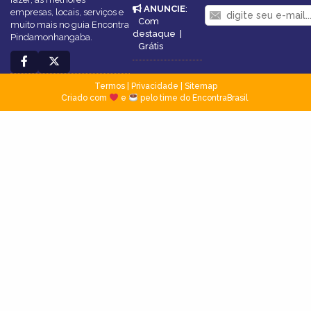
ANUNCIE
:
empresas, locais, serviços e
Com
muito mais no guia Encontra
destaque
|
Pindamonhangaba.
Grátis
Termos
|
Privacidade
|
Sitemap
Criado com
e
pelo time do EncontraBrasil