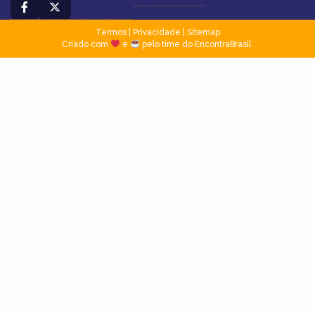
Termos
|
Privacidade
|
Sitemap
Criado com
e
pelo time do EncontraBrasil