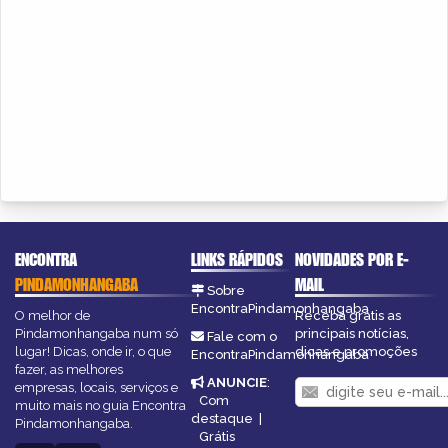
ENCONTRA
LINKS RÁPIDOS
NOVIDADES POR E-
PINDAMONHANGABA
MAIL
Sobre
EncontraPindamonhangaba
O melhor de
Receba grátis as
Pindamonhangaba num só
principais notícias,
Fale com o
lugar! Dicas, onde ir, o que
dicas e promoções
EncontraPindamonhangaba
fazer, as melhores
ANUNCIE
:
empresas, locais, serviços e
Com
muito mais no guia Encontra
destaque
|
Pindamonhangaba.
Grátis