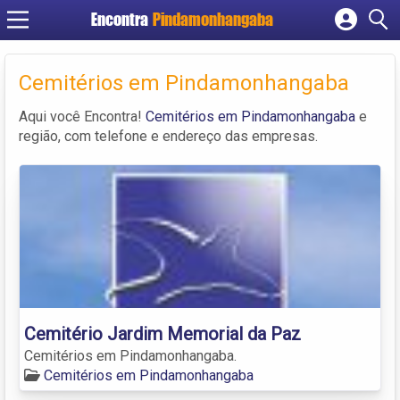
Encontra
Pindamonhangaba
Cadastrar empresa
Fazer login
Cemitérios em Pindamonhangaba
Criar conta
Aqui você Encontra!
Cemitérios em Pindamonhangaba
e
região, com telefone e endereço das empresas.
Cemitério Jardim Memorial da Paz
Cemitérios em Pindamonhangaba.
Cemitérios em Pindamonhangaba