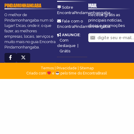
PINDAMONHANGABA
MAIL
Sobre
EncontraPindamonhangaba
O melhor de
Receba grátis as
Pindamonhangaba num só
principais notícias,
Fale com o
lugar! Dicas, onde ir, o que
dicas e promoções
EncontraPindamonhangaba
fazer, as melhores
ANUNCIE
:
empresas, locais, serviços e
Com
muito mais no guia Encontra
destaque
|
Pindamonhangaba.
Grátis
Termos
|
Privacidade
|
Sitemap
Criado com
e
pelo time do EncontraBrasil