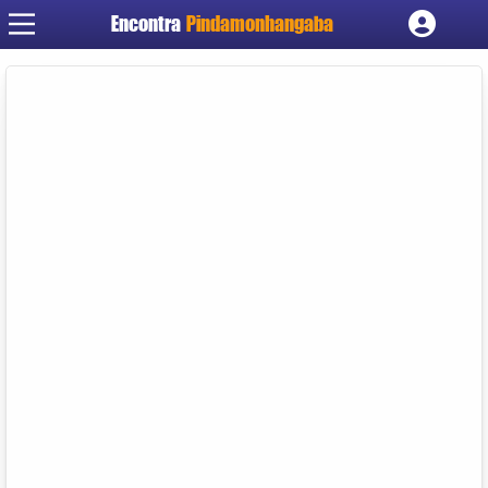
Encontra
Pindamonhangaba
Cadastrar empresa
Fazer login
Criar conta