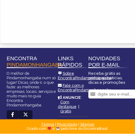
ENCONTRA
LINKS
NOVIDADES
PINDAMONHANGABA
RÁPIDOS
POR E-MAIL
O melhor de
Sobre
Receba grátis as
Pindamonhangaba num só
EncontraPindamonhangaba
principais notícias,
lugar! Dicas, onde ir, o que
dicas e promoções
Fale com o
fazer, as melhores
EncontraPindamonhangaba
empresas, locais, serviços e
muito mais no guia
ANUNCIE
:
Encontra
Com
Pindamonhangaba.
destaque
|
Grátis
Termos
|
Privacidade
|
Sitemap
Criado com
e
pelo time do EncontraBrasil