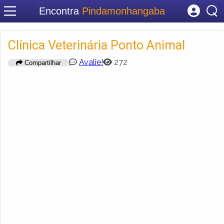
Encontra
Pindamonhangaba
Cadastrar empresa
Fazer login
Clínica Veterinária Ponto Animal
Criar conta
Avalie!
272
Compartilhar