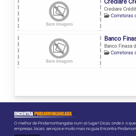
Crediare Cr
Crediare Crédi
Corretoras
Banco Finas
Banco Finasa 
Corretoras
ENCONTRA
PINDAMONHANGABA
O melhor de Pindamonhangaba num só lugar! Dicas, onde ir, o que 
empresas, locais, serviços e muito mais no guia Encontra Pindam