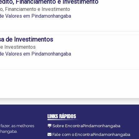
édito, Financiamento e Investimento
to, Financiamento e Investimento
 de Valores em Pindamonhangaba
a de Investimentos
de Investimentos
 de Valores em Pindamonhangaba
LINKS RÁPIDOS
fazer, as melhores
Sobre EncontraPindamonhangaba
onhangaba.
Fale com o EncontraPindamonhangaba