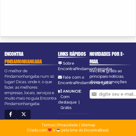
ENCONTRA
LINKS RÁPIDOS
NOVIDADES POR E-
PINDAMONHANGABA
MAIL
Sobre
EncontraPindamonhangaba
O melhor de
Receba grátis as
Pindamonhangaba num só
principais notícias,
Fale com o
lugar! Dicas, onde ir, o que
dicas e promoções
EncontraPindamonhangaba
fazer, as melhores
ANUNCIE
:
empresas, locais, serviços e
Com
muito mais no guia Encontra
destaque
|
Pindamonhangaba.
Grátis
Termos
|
Privacidade
|
Sitemap
Criado com
e
pelo time do EncontraBrasil