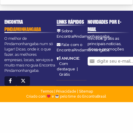
ENCONTRA
LINKS RÁPIDOS
NOVIDADES POR E-
PINDAMONHANGABA
MAIL
Sobre
EncontraPindamonhangaba
O melhor de
Receba grátis as
Pindamonhangaba num só
principais notícias,
Fale com o
lugar! Dicas, onde ir, o que
dicas e promoções
EncontraPindamonhangaba
fazer, as melhores
ANUNCIE
:
empresas, locais, serviços e
Com
muito mais no guia Encontra
destaque
|
Pindamonhangaba.
Grátis
Termos
|
Privacidade
|
Sitemap
Criado com
e
pelo time do EncontraBrasil