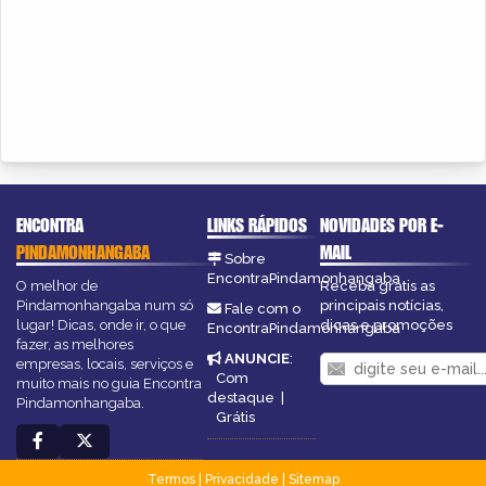
ENCONTRA
LINKS RÁPIDOS
NOVIDADES POR E-
PINDAMONHANGABA
MAIL
Sobre
EncontraPindamonhangaba
O melhor de
Receba grátis as
Pindamonhangaba num só
principais notícias,
Fale com o
lugar! Dicas, onde ir, o que
dicas e promoções
EncontraPindamonhangaba
fazer, as melhores
ANUNCIE
:
empresas, locais, serviços e
Com
muito mais no guia Encontra
destaque
|
Pindamonhangaba.
Grátis
Termos
|
Privacidade
|
Sitemap