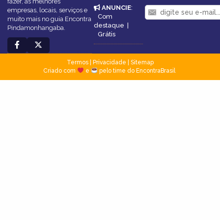
fazer, as melhores
ANUNCIE
:
empresas, locais, serviços e
Com
muito mais no guia Encontra
destaque
|
Pindamonhangaba.
Grátis
Termos
|
Privacidade
|
Sitemap
Criado com
e
pelo time do EncontraBrasil