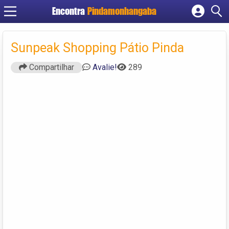
Encontra
Pindamonhangaba
Cadastrar empresa
Fazer login
Sunpeak Shopping Pátio Pinda
Criar conta
Compartilhar
Avalie!
289