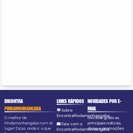
ENCONTRA
LINKS RÁPIDOS
NOVIDADES POR E-
PINDAMONHANGABA
MAIL
Sobre
EncontraPindamonhangaba
O melhor de
Receba grátis as
Pindamonhangaba num só
principais notícias,
Fale com o
lugar! Dicas, onde ir, o que
dicas e promoções
EncontraPindamonhangaba