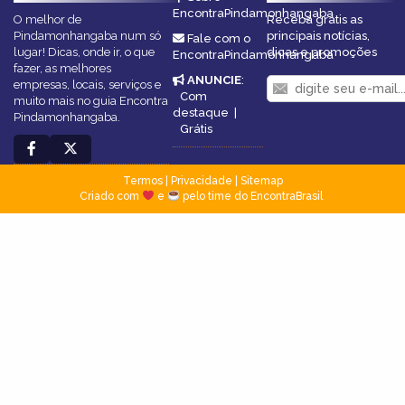
EncontraPindamonhangaba
O melhor de
Receba grátis as
Pindamonhangaba num só
principais notícias,
Fale com o
lugar! Dicas, onde ir, o que
dicas e promoções
EncontraPindamonhangaba
fazer, as melhores
ANUNCIE
:
empresas, locais, serviços e
Com
muito mais no guia Encontra
destaque
|
Pindamonhangaba.
Grátis
Termos
|
Privacidade
|
Sitemap
Criado com
e
pelo time do EncontraBrasil