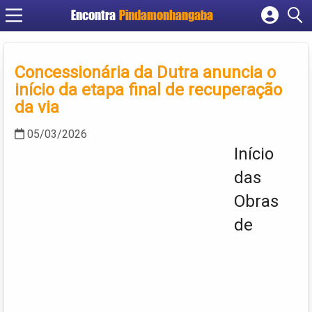
Encontra
Pindamonhangaba
Cadastrar empresa
Fazer login
Concessionária da Dutra anuncia o
Criar conta
início da etapa final de recuperação
da via
05/03/2026
Início
das
Obras
de