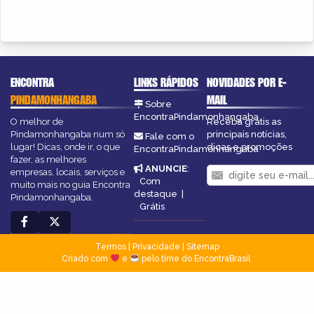
ENCONTRA
LINKS RÁPIDOS
NOVIDADES POR E-
PINDAMONHANGABA
MAIL
Sobre
EncontraPindamonhangaba
O melhor de
Receba grátis as
Pindamonhangaba num só
principais notícias,
Fale com o
lugar! Dicas, onde ir, o que
dicas e promoções
EncontraPindamonhangaba
fazer, as melhores
ANUNCIE
:
empresas, locais, serviços e
Com
muito mais no guia Encontra
destaque
|
Pindamonhangaba.
Grátis
Termos
|
Privacidade
|
Sitemap
Criado com
e
pelo time do EncontraBrasil