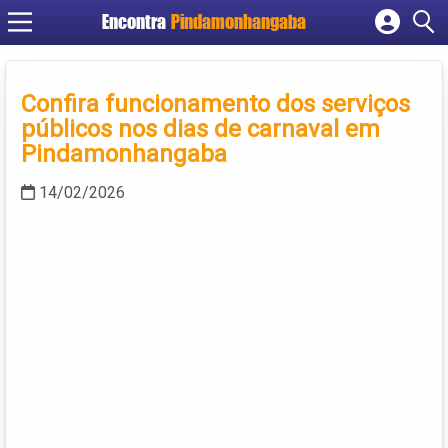
Encontra
Pindamonhangaba
Cadastrar empresa
Fazer login
Confira funcionamento dos serviços
Criar conta
públicos nos dias de carnaval em
Pindamonhangaba
14/02/2026