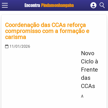
Encontra
Pindamonhangaba
Cadastrar empresa
Fazer login
Coordenação das CCAs reforça
Criar conta
compromisso com a formação e
carisma
11/01/2026
Novo
Ciclo à
Frente
das
CCAs
A