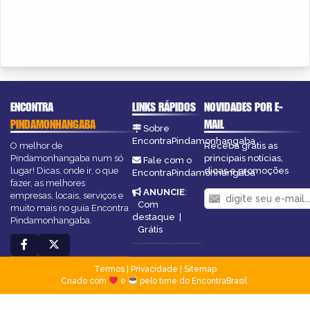
ENCONTRA
LINKS RÁPIDOS
NOVIDADES POR E-
PINDAMONHANGABA
MAIL
Sobre
EncontraPindamonhangaba
O melhor de
Receba grátis as
Pindamonhangaba num só
principais notícias,
Fale com o
lugar! Dicas, onde ir, o que
dicas e promoções
EncontraPindamonhangaba
fazer, as melhores
ANUNCIE
:
empresas, locais, serviços e
Com
muito mais no guia Encontra
destaque
|
Pindamonhangaba.
Grátis
Termos
|
Privacidade
|
Sitemap
Criado com
e
pelo time do EncontraBrasil