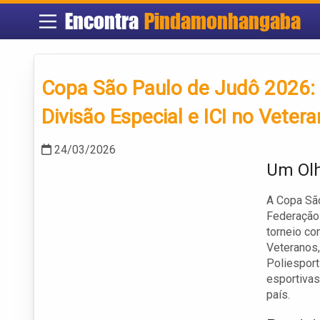
Encontra
Pindamonhangaba
Copa São Paulo de Judô 2026: I
Divisão Especial e ICI no Veter
24/03/2026
Um Olh
A Copa Sã
Federação 
torneio co
Veteranos,
Poliespor
esportivas
país.