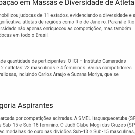
ipação em Massas e Diversidade de Atleta
obilizou judocas de 11 estados, evidenciando a diversidade e 
gnificativa, atletas de regiões como Rio de Janeiro, Paraná e Rio
ersidade não apenas enriqueceu as competições, mas também
docas em todo o Brasil.
de quantidade de participantes. O ICI – Instituto Camaradas
27 atletas: 23 masculinos e 4 femininos. Vários competidores
liosas, incluindo Carlos Araujo e Suzana Moriya, que se
goria Aspirantes
i marcada por competições acirradas. A SMEL Itaquaquecetuba (S
es Sub-15 e Sub-18 feminino. O Judô Clube Mogi das Cruzes (SP
s medalhas de ouro nas divisões Sub-13 e Sub-15 masculinas,