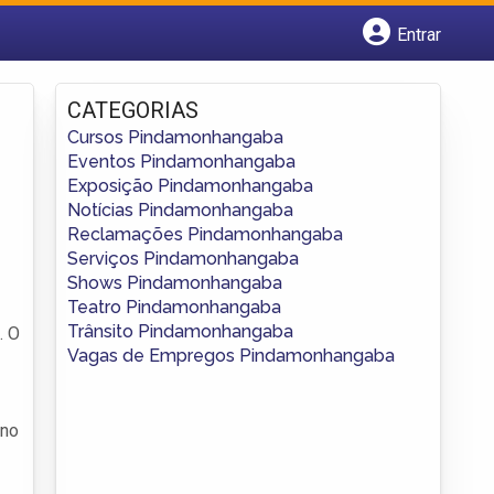
Entrar
Cadastrar empresa
Fazer login
CATEGORIAS
Criar conta
Cursos Pindamonhangaba
Eventos Pindamonhangaba
Exposição Pindamonhangaba
Notícias Pindamonhangaba
Reclamações Pindamonhangaba
Serviços Pindamonhangaba
Shows Pindamonhangaba
Teatro Pindamonhangaba
Trânsito Pindamonhangaba
. O
Vagas de Empregos Pindamonhangaba
 no