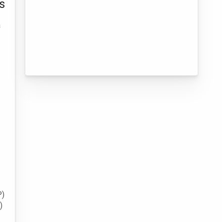
s
a
P)
)