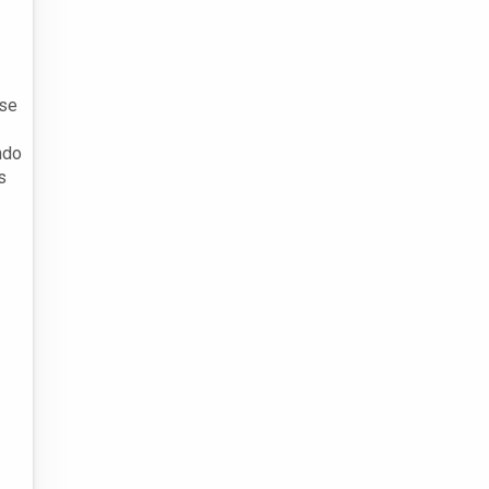
 se
ndo
s