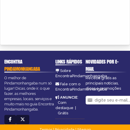
ENCONTRA
LINKS RÁPIDOS
NOVIDADES POR E-
PINDAMONHANGABA
MAIL
Sobre
EncontraPindamonhangaba
O melhor de
Receba grátis as
Pindamonhangaba num só
principais notícias,
Fale com o
lugar! Dicas, onde ir, o que
dicas e promoções
EncontraPindamonhangaba
fazer, as melhores
ANUNCIE
:
empresas, locais, serviços e
Com
muito mais no guia Encontra
destaque
|
Pindamonhangaba.
Grátis
Termos
|
Privacidade
|
Sitemap