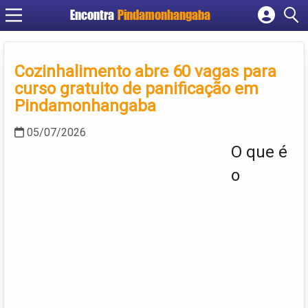
Encontra
Pindamonhangaba
Cadastrar empresa
Fazer login
Cozinhalimento abre 60 vagas para
Criar conta
curso gratuito de panificação em
Pindamonhangaba
05/07/2026
O que é
o