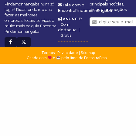
Pindamonhangaba num só
principais notícias,
Fale com o
lugar! Dicas, onde ir, o que
dicas e promoções
EncontraPindamonhangaba
fazer, as melhores
ANUNCIE
:
empresas, locais, serviços e
Com
muito mais no guia Encontra
destaque
|
Pindamonhangaba.
Grátis
Termos
|
Privacidade
|
Sitemap
Criado com
e
pelo time do EncontraBrasil