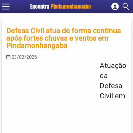
Encontra
Pindamonhangaba
Cadastrar empresa
Fazer login
Defesa Civil atua de forma contínua
Criar conta
após fortes chuvas e ventos em
Pindamonhangaba
03/02/2026
Atuação
da
Defesa
Civil em