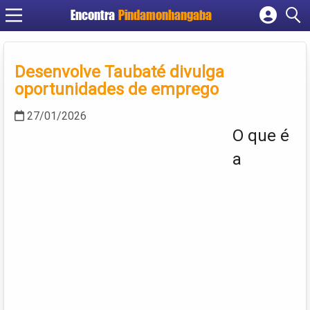
Encontra
Pindamonhangaba
Cadastrar empresa
Fazer login
Desenvolve Taubaté divulga
Criar conta
oportunidades de emprego
27/01/2026
O que é
a