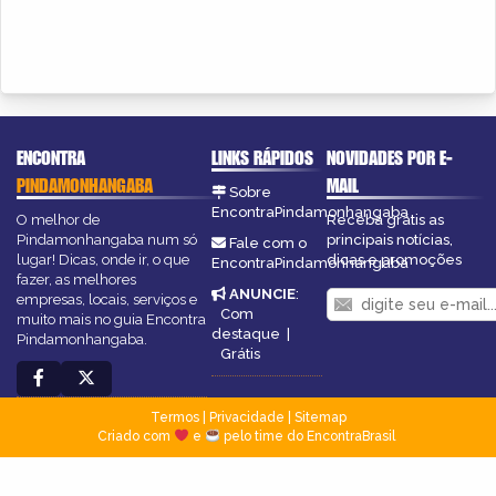
ENCONTRA
LINKS RÁPIDOS
NOVIDADES POR E-
PINDAMONHANGABA
MAIL
Sobre
EncontraPindamonhangaba
O melhor de
Receba grátis as
Pindamonhangaba num só
principais notícias,
Fale com o
lugar! Dicas, onde ir, o que
dicas e promoções
EncontraPindamonhangaba
fazer, as melhores
ANUNCIE
:
empresas, locais, serviços e
Com
muito mais no guia Encontra
destaque
|
Pindamonhangaba.
Grátis
Termos
|
Privacidade
|
Sitemap
Criado com
e
pelo time do EncontraBrasil