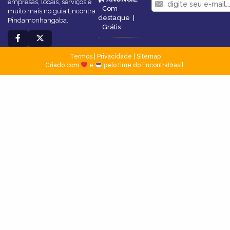
empresas, locais, serviços e
Com
muito mais no guia Encontra
destaque
|
Pindamonhangaba.
Grátis
Termos
|
Privacidade
|
Sitemap
Criado com
e
pelo time do EncontraBrasil