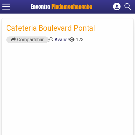
Encontra
Pindamonhangaba
Cadastrar empresa
Fazer login
Cafeteria Boulevard Pontal
Criar conta
Compartilhar
Avalie!
173