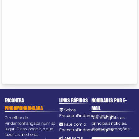
ENCONTRA
LINKS RÁPIDOS
NOVIDADES POR E-
PINDAMONHANGABA
MAIL
Sobre
EncontraPindamonhangaba
O melhor de
Receba grátis as
Pindamonhangaba num só
principais notícias,
Fale com o
lugar! Dicas, onde ir, o que
dicas e promoções
EncontraPindamonhangaba
fazer, as melhores
ANUNCIE
: