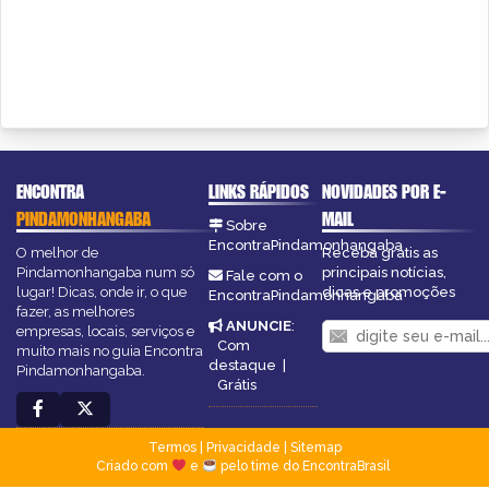
ENCONTRA
LINKS RÁPIDOS
NOVIDADES POR E-
PINDAMONHANGABA
MAIL
Sobre
EncontraPindamonhangaba
O melhor de
Receba grátis as
Pindamonhangaba num só
principais notícias,
Fale com o
lugar! Dicas, onde ir, o que
dicas e promoções
EncontraPindamonhangaba
fazer, as melhores
ANUNCIE
:
empresas, locais, serviços e
Com
muito mais no guia Encontra
destaque
|
Pindamonhangaba.
Grátis
Termos
|
Privacidade
|
Sitemap
Criado com
e
pelo time do EncontraBrasil