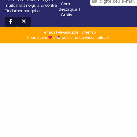
Com
muito mais no guia Encontra
destaque
|
Pindamonhangaba.
Grátis
Termos
|
Privacidade
|
Sitemap
Criado com
e
pelo time do EncontraBrasil