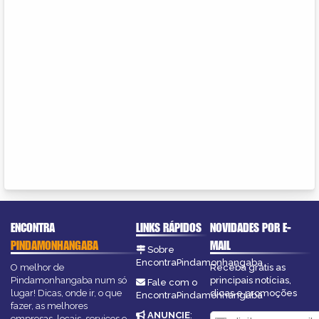
ENCONTRA
LINKS RÁPIDOS
NOVIDADES POR E-
PINDAMONHANGABA
MAIL
Sobre
EncontraPindamonhangaba
O melhor de
Receba grátis as
Pindamonhangaba num só
principais notícias,
Fale com o
lugar! Dicas, onde ir, o que
dicas e promoções
EncontraPindamonhangaba
fazer, as melhores
ANUNCIE
:
empresas, locais, serviços e