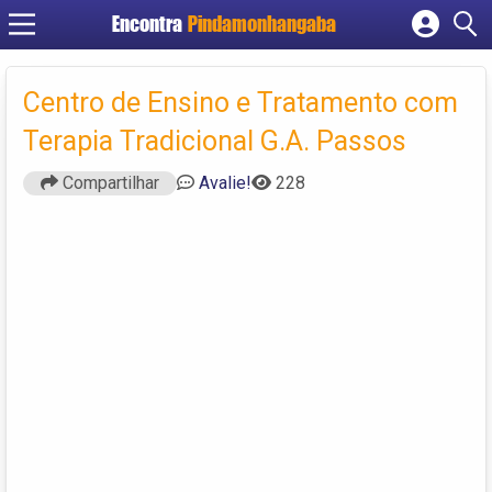
Encontra
Pindamonhangaba
Cadastrar empresa
Fazer login
Centro de Ensino e Tratamento com
Criar conta
Terapia Tradicional G.A. Passos
Compartilhar
Avalie!
228