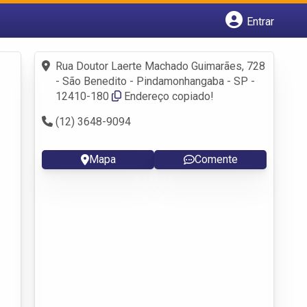
Entrar
Cadastrar empresa
Fazer login
Rua Doutor Laerte Machado Guimarães, 728
Criar conta
- São Benedito - Pindamonhangaba - SP -
12410-180
Endereço copiado!
(12) 3648-9094
Mapa
Comente