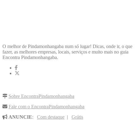
ENCONTRA
PINDAMONHANGABA
O melhor de Pindamonhangaba num só lugar! Dicas, onde ir, o que
fazer, as melhores empresas, locais, serviços e muito mais no guia
Encontra Pindamonhangaba.
LINKS RÁPIDOS
Sobre EncontraPindamonhangaba
Fale com o EncontraPindamonhangaba
ANUNCIE
:
Com destaque
|
Grátis
NOVIDADES POR E-MAIL