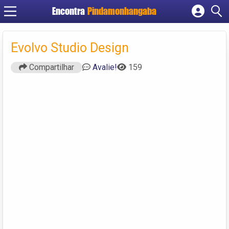
Encontra
Pindamonhangaba
Cadastrar empresa
Fazer login
Evolvo Studio Design
Criar conta
Compartilhar
Avalie!
159