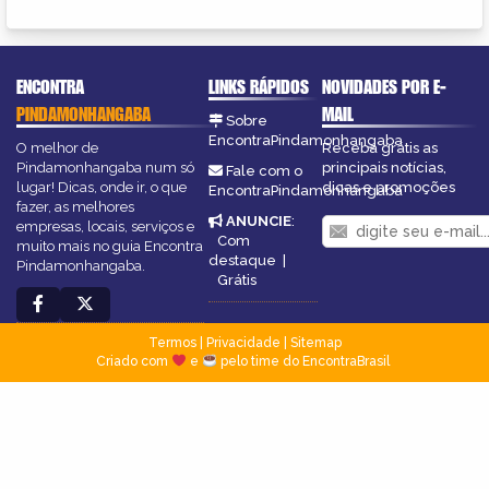
ENCONTRA
LINKS RÁPIDOS
NOVIDADES POR E-
PINDAMONHANGABA
MAIL
Sobre
EncontraPindamonhangaba
O melhor de
Receba grátis as
Pindamonhangaba num só
principais notícias,
Fale com o
lugar! Dicas, onde ir, o que
dicas e promoções
EncontraPindamonhangaba
fazer, as melhores
ANUNCIE
:
empresas, locais, serviços e
Com
muito mais no guia Encontra
destaque
|
Pindamonhangaba.
Grátis
Termos
|
Privacidade
|
Sitemap
Criado com
e
pelo time do EncontraBrasil