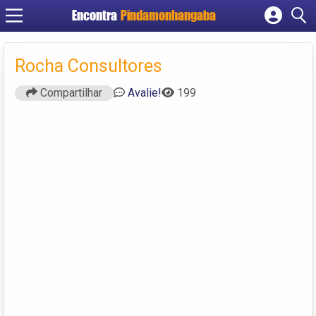
Encontra
Pindamonhangaba
Cadastrar empresa
Fazer login
Rocha Consultores
Criar conta
Compartilhar
Avalie!
199