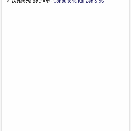
Distância de 3 Km
-
Consultoria Kai Zen & 5S