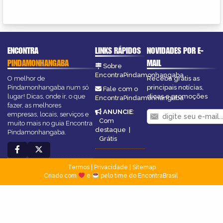
ENCONTRA
LINKS RÁPIDOS
NOVIDADES POR E-
PINDAMONHANGABA
MAIL
Sobre
EncontraPindamonhangaba
O melhor de
Receba grátis as
Pindamonhangaba num só
principais notícias,
Fale com o
lugar! Dicas, onde ir, o que
dicas e promoções
EncontraPindamonhangaba
fazer, as melhores
ANUNCIE
:
empresas, locais, serviços e
Com
muito mais no guia Encontra
destaque
|
Pindamonhangaba.
Grátis
Termos
|
Privacidade
|
Sitemap
Criado com
e
pelo time do EncontraBrasil