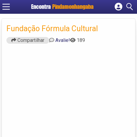
Encontra
Pindamonhangaba
Cadastrar empresa
Fazer login
Fundação Fórmula Cultural
Criar conta
Compartilhar
Avalie!
189