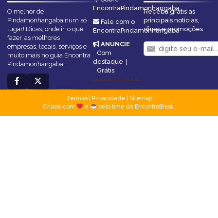
EncontraPindamonhangaba
O melhor de
Receba grátis as
Pindamonhangaba num só
principais notícias,
Fale com o
lugar! Dicas, onde ir, o que
dicas e promoções
EncontraPindamonhangaba
fazer, as melhores
ANUNCIE
:
empresas, locais, serviços e
Com
muito mais no guia Encontra
destaque
|
Pindamonhangaba.
Grátis
Termos
|
Privacidade
|
Sitemap
Criado com
e
pelo time do EncontraBrasil