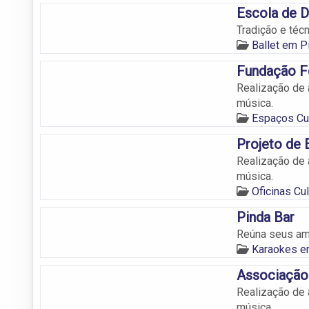
Escola de D
Tradição e téc
Ballet em 
Fundação Fó
Realização de 
música.
Espaços Cu
Projeto de
Realização de 
música.
Oficinas C
Pinda Bar
Reúna seus am
Karaokes e
Associação 
Realização de 
música.