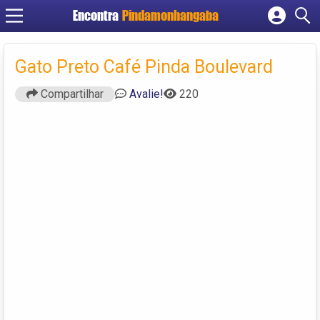
Encontra
Pindamonhangaba
Cadastrar empresa
Fazer login
Gato Preto Café Pinda Boulevard
Criar conta
Compartilhar
Avalie!
220