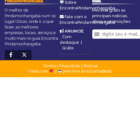
PINDAMONHANGABA
MAIL
Sobre
EncontraPindamonhangaba
O melhor de
Receba grátis as
Pindamonhangaba num só
principais notícias,
Fale com o
lugar! Dicas, onde ir, o que
dicas e promoções
EncontraPindamonhangaba
fazer, as melhores
ANUNCIE
:
empresas, locais, serviços e
Com
muito mais no guia Encontra
destaque
|
Pindamonhangaba.
Grátis
Termos
|
Privacidade
|
Sitemap
Criado com
e
pelo time do EncontraBrasil