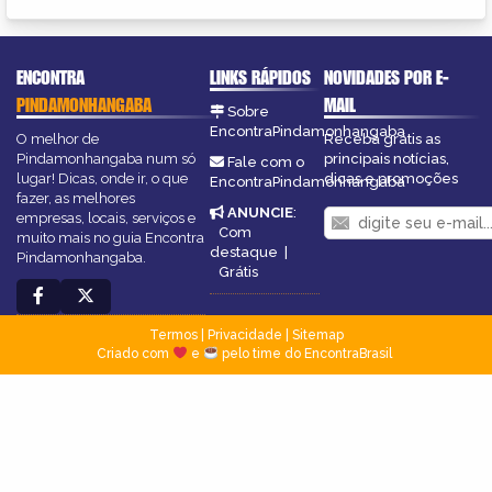
ENCONTRA
LINKS RÁPIDOS
NOVIDADES POR E-
PINDAMONHANGABA
MAIL
Sobre
EncontraPindamonhangaba
O melhor de
Receba grátis as
Pindamonhangaba num só
principais notícias,
Fale com o
lugar! Dicas, onde ir, o que
dicas e promoções
EncontraPindamonhangaba
fazer, as melhores
ANUNCIE
:
empresas, locais, serviços e
Com
muito mais no guia Encontra
destaque
|
Pindamonhangaba.
Grátis
Termos
|
Privacidade
|
Sitemap
Criado com
e
pelo time do EncontraBrasil