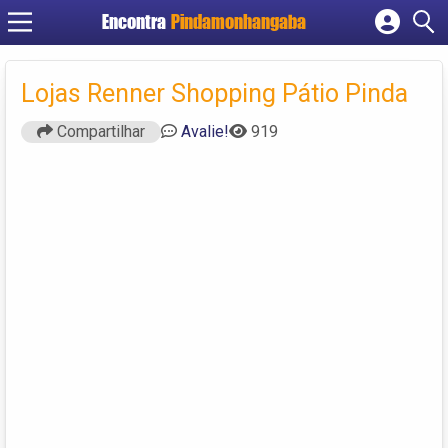
Encontra
Pindamonhangaba
Cadastrar empresa
Fazer login
Lojas Renner Shopping Pátio Pinda
Criar conta
Compartilhar
Avalie!
919