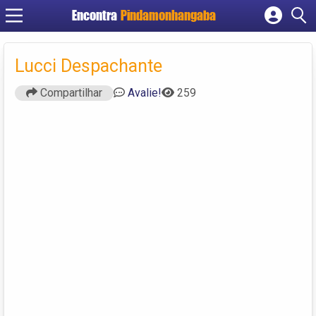
Encontra
Pindamonhangaba
Cadastrar empresa
Fazer login
Lucci Despachante
Criar conta
Compartilhar
Avalie!
259