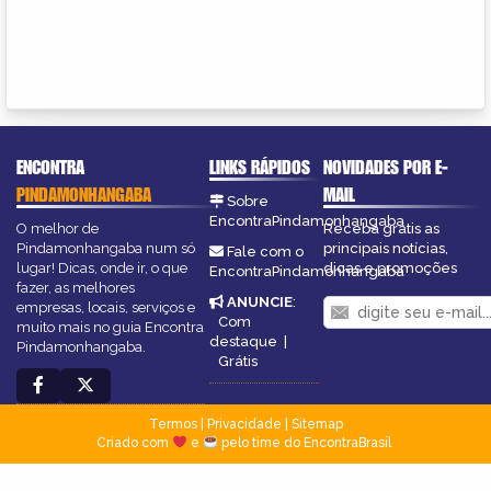
ENCONTRA
LINKS RÁPIDOS
NOVIDADES POR E-
PINDAMONHANGABA
MAIL
Sobre
EncontraPindamonhangaba
O melhor de
Receba grátis as
Pindamonhangaba num só
principais notícias,
Fale com o
lugar! Dicas, onde ir, o que
dicas e promoções
EncontraPindamonhangaba
fazer, as melhores
ANUNCIE
:
empresas, locais, serviços e
Com
muito mais no guia Encontra
destaque
|
Pindamonhangaba.
Grátis
Termos
|
Privacidade
|
Sitemap
Criado com
e
pelo time do EncontraBrasil