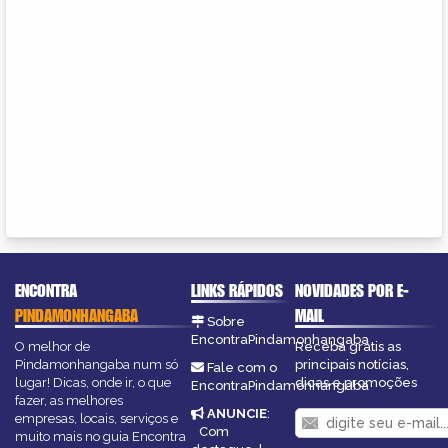
ENCONTRA
LINKS RÁPIDOS
NOVIDADES POR E-
PINDAMONHANGABA
MAIL
Sobre
EncontraPindamonhangaba
O melhor de
Receba grátis as
Pindamonhangaba num só
principais notícias,
Fale com o
lugar! Dicas, onde ir, o que
dicas e promoções
EncontraPindamonhangaba
fazer, as melhores
ANUNCIE
:
empresas, locais, serviços e
Com
muito mais no guia Encontra