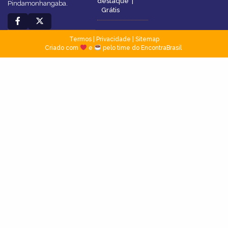
destaque
|
Pindamonhangaba.
Grátis
Termos
|
Privacidade
|
Sitemap
Criado com
e
pelo time do EncontraBrasil