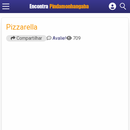
Encontra
Pindamonhangaba
Cadastrar empresa
Fazer login
Pizzarella
Criar conta
Compartilhar
Avalie!
709