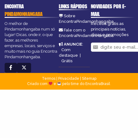
ENCONTRA
LINKS RÁPIDOS
NOVIDADES POR E-
PINDAMONHANGABA
MAIL
Sobre
EncontraPindamonhangaba
O melhor de
Receba grátis as
Pindamonhangaba num só
principais notícias,
Fale com o
lugar! Dicas, onde ir, o que
dicas e promoções
EncontraPindamonhangaba
fazer, as melhores
ANUNCIE
:
empresas, locais, serviços e
Com
muito mais no guia Encontra
destaque
|
Pindamonhangaba.
Grátis
Termos
|
Privacidade
|
Sitemap
Criado com
e
pelo time do EncontraBrasil