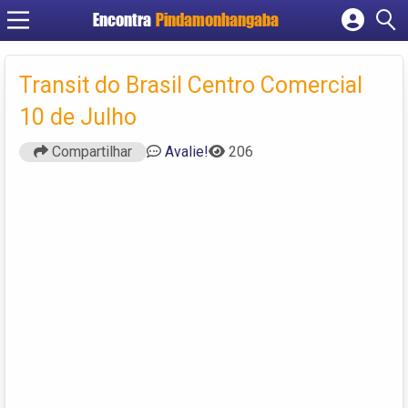
Encontra
Pindamonhangaba
Cadastrar empresa
Fazer login
Transit do Brasil Centro Comercial
Criar conta
10 de Julho
Compartilhar
Avalie!
206