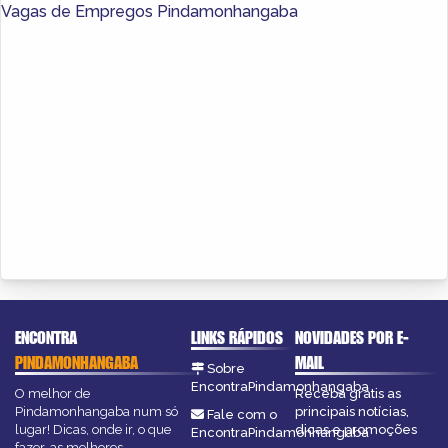
Vagas de Empregos Pindamonhangaba
ENCONTRA
LINKS RÁPIDOS
NOVIDADES POR E-
PINDAMONHANGABA
MAIL
Sobre
EncontraPindamonhangaba
O melhor de
Receba grátis as
Pindamonhangaba num só
principais notícias,
Fale com o
lugar! Dicas, onde ir, o que
dicas e promoções
EncontraPindamonhangaba
fazer, as melhores