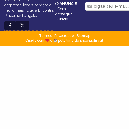
ANUNCIE
:
empresas, locais, serviços e
Com
muito mais no guia Encontra
destaque
|
Pindamonhangaba.
Grátis
Termos
|
Privacidade
|
Sitemap
Criado com
e
pelo time do EncontraBrasil