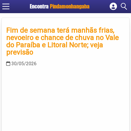
Encontra
Pindamonhangaba
Cadastrar empresa
Fazer login
Fim de semana terá manhãs frias,
Criar conta
nevoeiro e chance de chuva no Vale
do Paraíba e Litoral Norte; veja
previsão
30/05/2026