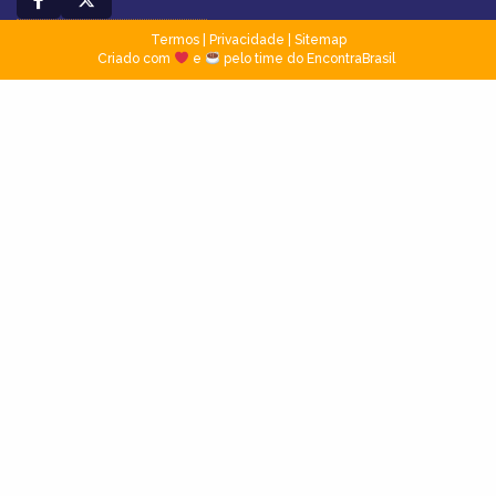
Termos
|
Privacidade
|
Sitemap
Criado com
e
pelo time do EncontraBrasil