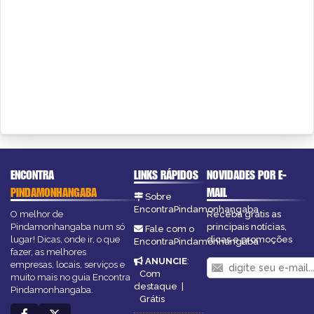
ENCONTRA
LINKS RÁPIDOS
NOVIDADES POR E-
PINDAMONHANGABA
MAIL
Sobre
EncontraPindamonhangaba
O melhor de
Receba grátis as
Pindamonhangaba num só
principais notícias,
Fale com o
lugar! Dicas, onde ir, o que
dicas e promoções
EncontraPindamonhangaba
fazer, as melhores
ANUNCIE
:
empresas, locais, serviços e
Com
muito mais no guia Encontra
destaque
|
Pindamonhangaba.
Grátis