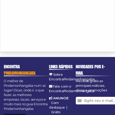
ENCONTRA
LINKS RÁPIDOS
NOVIDADES POR E-
PINDAMONHANGABA
MAIL
Sobre
EncontraPindamonhangaba
O melhor de
Receba grátis as
Pindamonhangaba num só
principais notícias,
Fale com o
lugar! Dicas, onde ir, o que
dicas e promoções
EncontraPindamonhangaba
fazer, as melhores
ANUNCIE
:
empresas, locais, serviços e
Com
muito mais no guia Encontra
destaque
|
Pindamonhangaba.
Grátis