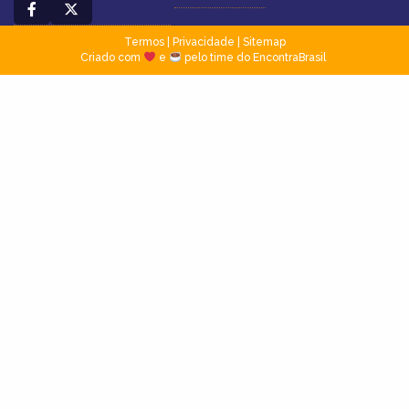
Termos
|
Privacidade
|
Sitemap
Criado com
e
pelo time do EncontraBrasil