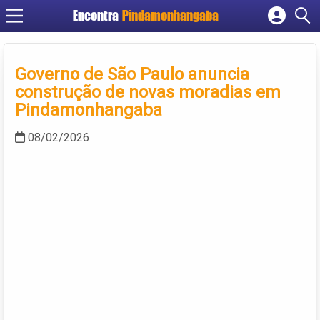
Encontra
Pindamonhangaba
Cadastrar empresa
Fazer login
Governo de São Paulo anuncia
Criar conta
construção de novas moradias em
Pindamonhangaba
08/02/2026