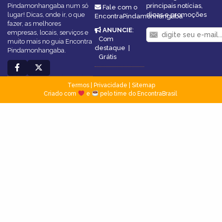
Pindamonhangaba num só
principais notícias,
Fale com o
lugar! Dicas, onde ir, o que
dicas e promoções
EncontraPindamonhangaba
fazer, as melhores
ANUNCIE
:
empresas, locais, serviços e
Com
muito mais no guia Encontra
destaque
|
Pindamonhangaba.
Grátis
Termos
|
Privacidade
|
Sitemap
Criado com
e
pelo time do EncontraBrasil