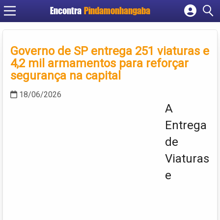
Encontra
Pindamonhangaba
Cadastrar empresa
Fazer login
Governo de SP entrega 251 viaturas e
Criar conta
4,2 mil armamentos para reforçar
segurança na capital
18/06/2026
A
Entrega
de
Viaturas
e