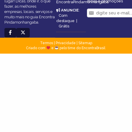
lugar! Dicas, onde ir, o que
dicas e promoções
EncontraPindamonhangaba
fazer, as melhores
ANUNCIE
:
empresas, locais, serviços e
Com
muito mais no guia Encontra
destaque
|
Pindamonhangaba.
Grátis
Termos
|
Privacidade
|
Sitemap
Criado com
e
pelo time do EncontraBrasil