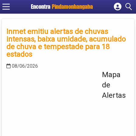
Encontra
Pindamonhangaba
Cadastrar empresa
Fazer login
Inmet emitiu alertas de chuvas
Criar conta
intensas, baixa umidade, acumulado
de chuva e tempestade para 18
estados
08/06/2026
Mapa
de
Alertas