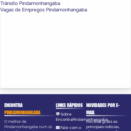
Trânsito Pindamonhangaba
Vagas de Empregos Pindamonhangaba
ENCONTRA
LINKS RÁPIDOS
NOVIDADES POR E-
PINDAMONHANGABA
MAIL
Sobre
EncontraPindamonhangaba
O melhor de
Receba grátis as
Pindamonhangaba num só
principais notícias,
Fale com o