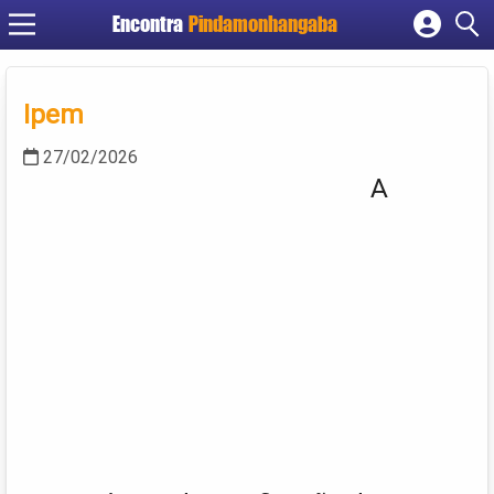
Encontra
Pindamonhangaba
Cadastrar empresa
Fazer login
Ipem
Criar conta
27/02/2026
A