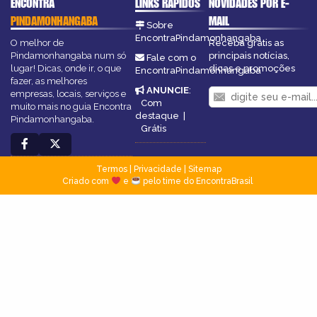
ENCONTRA
LINKS RÁPIDOS
NOVIDADES POR E-
PINDAMONHANGABA
MAIL
Sobre
EncontraPindamonhangaba
O melhor de
Receba grátis as
Pindamonhangaba num só
principais notícias,
Fale com o
lugar! Dicas, onde ir, o que
dicas e promoções
EncontraPindamonhangaba
fazer, as melhores
ANUNCIE
:
empresas, locais, serviços e
Com
muito mais no guia Encontra
destaque
|
Pindamonhangaba.
Grátis
Termos
|
Privacidade
|
Sitemap
Criado com
e
pelo time do EncontraBrasil