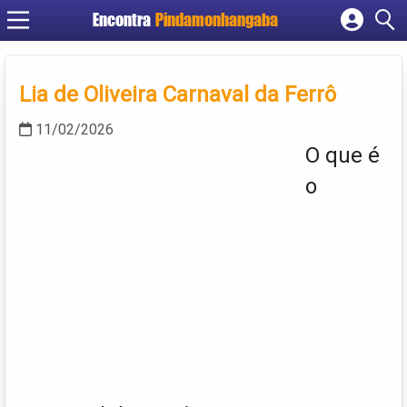
Encontra
Pindamonhangaba
Cadastrar empresa
Fazer login
Lia de Oliveira Carnaval da Ferrô
Criar conta
11/02/2026
O que é
o