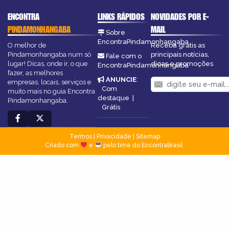
ENCONTRA
LINKS RÁPIDOS
NOVIDADES POR E-
PINDAMONHANGABA
MAIL
Sobre
EncontraPindamonhangaba
O melhor de
Receba grátis as
Pindamonhangaba num só
principais notícias,
Fale com o
lugar! Dicas, onde ir, o que
dicas e promoções
EncontraPindamonhangaba
fazer, as melhores
ANUNCIE
:
empresas, locais, serviços e
Com
muito mais no guia Encontra
destaque
|
Pindamonhangaba.
Grátis
Termos
|
Privacidade
|
Sitemap
Criado com
e
pelo time do EncontraBrasil