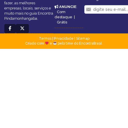
fazer, as melhores
ANUNCIE
:
empresas, locais, serviços e
Com
muito mais no guia Encontra
destaque
|
Pindamonhangaba.
Grátis
Termos
|
Privacidade
|
Sitemap
Criado com
e
pelo time do EncontraBrasil