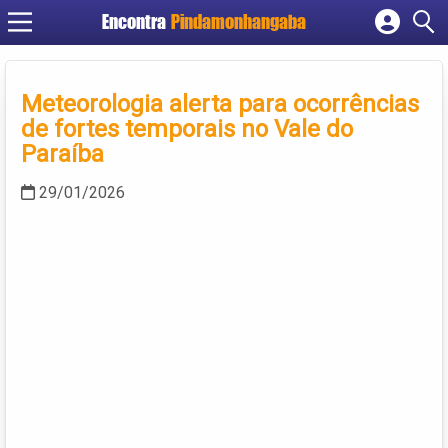
Encontra
Pindamonhangaba
Cadastrar empresa
Fazer login
Meteorologia alerta para ocorrências
Criar conta
de fortes temporais no Vale do
Paraíba
29/01/2026