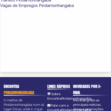
Trânsito Pindamonhangaba
Vagas de Empregos Pindamonhangaba
ENCONTRA
LINKS RÁPIDOS
NOVIDADES POR E-
PINDAMONHANGABA
MAIL
Sobre
EncontraPindamonhangaba
O melhor de
Receba grátis as
Pindamonhangaba num só
principais notícias,
Fale com o
lugar! Dicas, onde ir, o que
dicas e promoções
EncontraPindamonhangaba