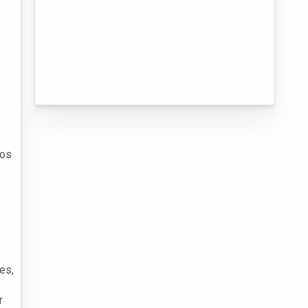
nos
es,
r