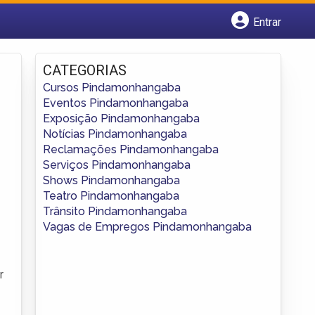
Entrar
Cadastrar empresa
Fazer login
CATEGORIAS
Criar conta
Cursos Pindamonhangaba
Eventos Pindamonhangaba
Exposição Pindamonhangaba
Notícias Pindamonhangaba
Reclamações Pindamonhangaba
Serviços Pindamonhangaba
Shows Pindamonhangaba
Teatro Pindamonhangaba
Trânsito Pindamonhangaba
Vagas de Empregos Pindamonhangaba
r