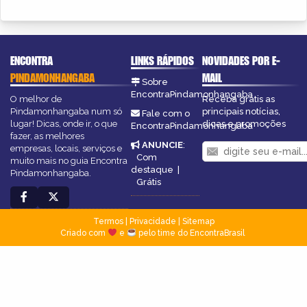
ENCONTRA
LINKS RÁPIDOS
NOVIDADES POR E-
PINDAMONHANGABA
MAIL
Sobre
EncontraPindamonhangaba
O melhor de
Receba grátis as
Pindamonhangaba num só
principais notícias,
Fale com o
lugar! Dicas, onde ir, o que
dicas e promoções
EncontraPindamonhangaba
fazer, as melhores
ANUNCIE
:
empresas, locais, serviços e
Com
muito mais no guia Encontra
destaque
|
Pindamonhangaba.
Grátis
Termos
|
Privacidade
|
Sitemap
Criado com
e
pelo time do EncontraBrasil