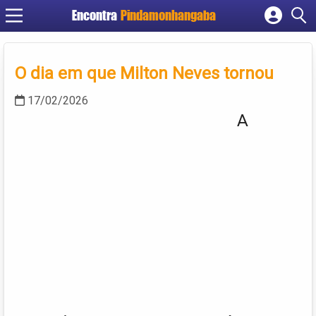
Encontra
Pindamonhangaba
Cadastrar empresa
Fazer login
O dia em que Milton Neves tornou
Criar conta
17/02/2026
A