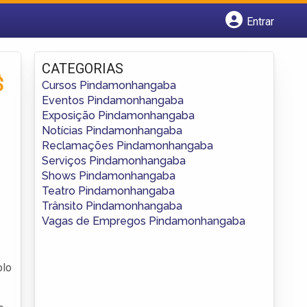
Entrar
Cadastrar empresa
Fazer login
CATEGORIAS
Criar conta
$
Cursos Pindamonhangaba
Eventos Pindamonhangaba
Exposição Pindamonhangaba
Notícias Pindamonhangaba
Reclamações Pindamonhangaba
Serviços Pindamonhangaba
Shows Pindamonhangaba
Teatro Pindamonhangaba
Trânsito Pindamonhangaba
Vagas de Empregos Pindamonhangaba
olo