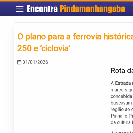
Encontra
Pindamonhangaba
O plano para a ferrovia histór
250 e ‘ciclovia’
31/01/2026
Rota d
A
Estrada 
marco sign
concebida 
buscavam t
região ao 
Pinhal e P
da cultura 