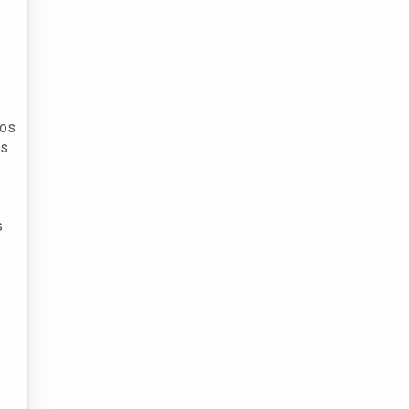
 os
s.
s
s