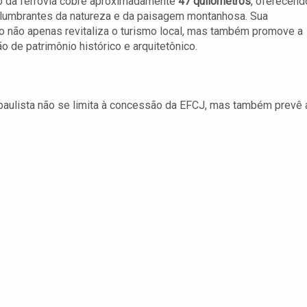
o da ferrovia cobre aproximadamente
47 quilômetros
, oferecend
slumbrantes da natureza e da paisagem montanhosa. Sua
o não apenas revitaliza o turismo local, mas também promove a
o de patrimônio histórico e arquitetônico.
paulista não se limita à concessão da EFCJ, mas também prevê 