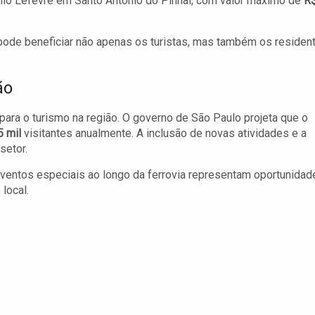
nio Lefèvre em Santo Antônio do Pinhal, com valor máximo de
R
pode beneficiar não apenas os turistas, mas também os residen
ão
para o turismo na região. O governo de São Paulo projeta que o
5 mil
visitantes anualmente. A inclusão de novas atividades e a
setor.
eventos especiais ao longo da ferrovia representam oportunidad
local.