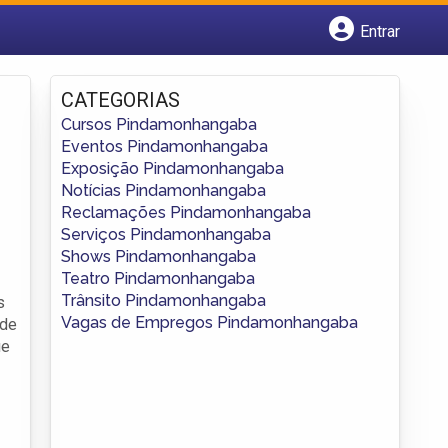
Entrar
Cadastrar empresa
Fazer login
CATEGORIAS
Criar conta
Cursos Pindamonhangaba
Eventos Pindamonhangaba
Exposição Pindamonhangaba
Notícias Pindamonhangaba
Reclamações Pindamonhangaba
Serviços Pindamonhangaba
Shows Pindamonhangaba
Teatro Pindamonhangaba
Trânsito Pindamonhangaba
s
Vagas de Empregos Pindamonhangaba
 de
ue