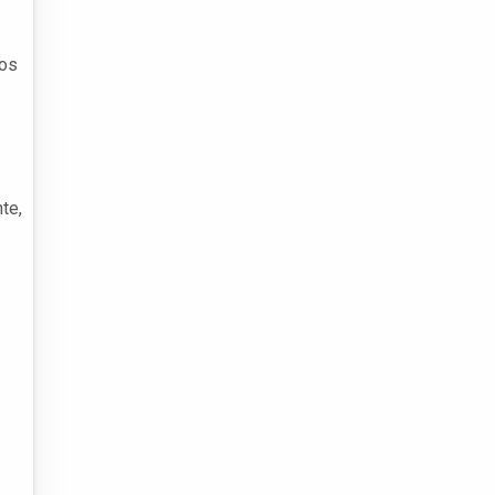
 os
te,