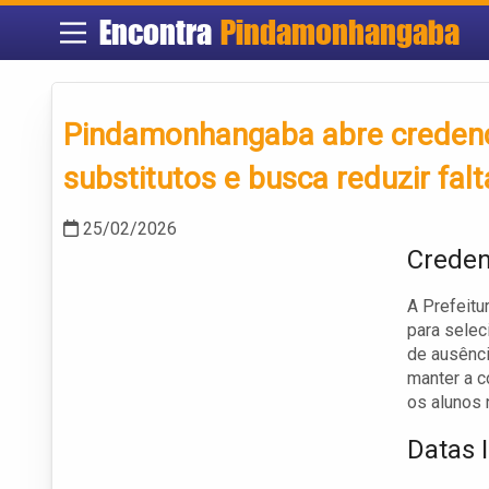
Encontra
Pindamonhangaba
Pindamonhangaba abre credenc
substitutos e busca reduzir fal
25/02/2026
Creden
A Prefeit
para sele
de ausênci
manter a c
os alunos 
Datas 