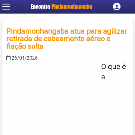
Encontra
Pindamonhangaba
Cadastrar empresa
Fazer login
Pindamonhangaba atua para agilizar
Criar conta
retirada de cabeamento aéreo e
fiação solta
26/01/2026
O que é
a