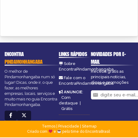
ENCONTRA
LINKS RÁPIDOS
NOVIDADES POR E-
PINDAMONHANGABA
MAIL
Sobre
EncontraPindamonhangaba
O melhor de
Receba grátis as
Pindamonhangaba num só
principais notícias,
Fale com o
lugar! Dicas, onde ir, o que
dicas e promoções
EncontraPindamonhangaba
fazer, as melhores
ANUNCIE
:
empresas, locais, serviços e
Com
muito mais no guia Encontra
destaque
|
Pindamonhangaba.
Grátis
Termos
|
Privacidade
|
Sitemap
Criado com
e
pelo time do EncontraBrasil