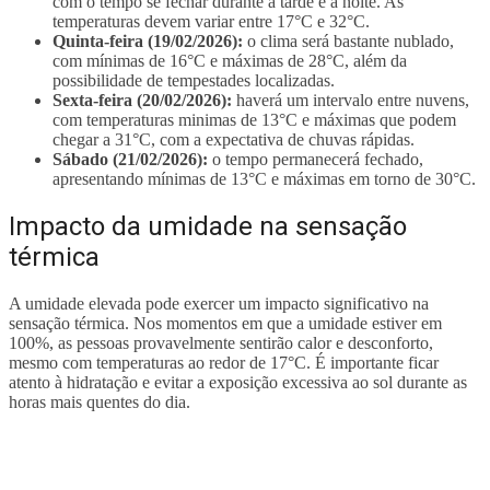
com o tempo se fechar durante a tarde e à noite. As
temperaturas devem variar entre 17°C e 32°C.
Quinta-feira (19/02/2026):
o clima será bastante nublado,
com mínimas de 16°C e máximas de 28°C, além da
possibilidade de tempestades localizadas.
Sexta-feira (20/02/2026):
haverá um intervalo entre nuvens,
com temperaturas minimas de 13°C e máximas que podem
chegar a 31°C, com a expectativa de chuvas rápidas.
Sábado (21/02/2026):
o tempo permanecerá fechado,
apresentando mínimas de 13°C e máximas em torno de 30°C.
Impacto da umidade na sensação
térmica
A umidade elevada pode exercer um impacto significativo na
sensação térmica. Nos momentos em que a umidade estiver em
100%, as pessoas provavelmente sentirão calor e desconforto,
mesmo com temperaturas ao redor de 17°C. É importante ficar
atento à hidratação e evitar a exposição excessiva ao sol durante as
horas mais quentes do dia.