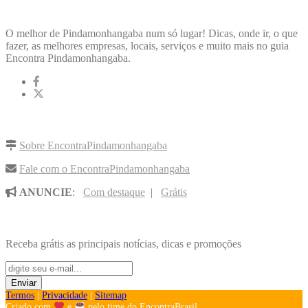
ENCONTRA
PINDAMONHANGABA
O melhor de Pindamonhangaba num só lugar! Dicas, onde ir, o que
fazer, as melhores empresas, locais, serviços e muito mais no guia
Encontra Pindamonhangaba.
LINKS RÁPIDOS
Sobre EncontraPindamonhangaba
Fale com o EncontraPindamonhangaba
ANUNCIE
:
Com destaque
|
Grátis
NOVIDADES POR E-MAIL
Receba grátis as principais notícias, dicas e promoções
Termos
|
Privacidade
|
Sitemap
Criado com
e
pelo time do EncontraBrasil